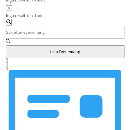
Notis
Inga resultat hittades.
Evenemang
Search
Sök
Ange
and
nyckelord.
Sök
Views
efter
Navigation
Hitta Evenemang
Evenemang
Evenemang
efter
vynavigering
Lista
nyckelord.