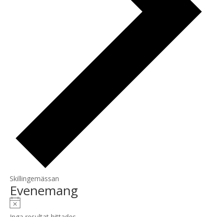
Skillingemässan
Evenemang
Notis
Inga resultat hittades.