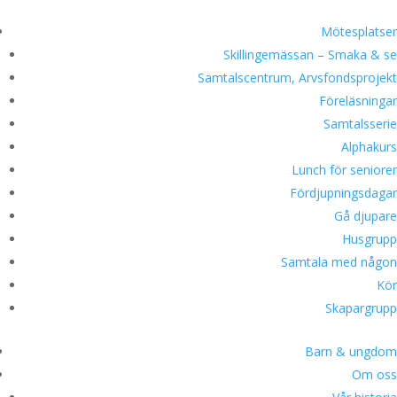
Mötesplatser
Skillingemässan – Smaka & se
Samtalscentrum, Arvsfondsprojekt
Föreläsningar
Samtalsserie
Alphakurs
Lunch för seniorer
Fördjupningsdagar
Gå djupare
Husgrupp
Samtala med någon
Kör
Skapargrupp
Barn & ungdom
Om oss