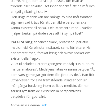
större, något som är viktigt oavsett om man är
troende eller sekulär. Det innebär också att ha mål och
en tydlig riktning i sitt liv.
Den unga människan har många av sina mål framför
sig, men vad krävs för att den äldre personen ska
känna existentiell hälsa? Och Memento mori – varför
hjälper tanken på döden oss att få syn på livet?
Peter Strang
är cancerläkare, professor i palliativ
medicin vid Karolinska Institutet, samt författare. Han
har arbetat med, forskat kring och skrivit böcker om
existentiella frågor.
2025 tilldelades Peter
regeringens medalj ”Illis quorum
meruere labores”. Medaljens latinska namn betyder ”Åt
dem vars gärningar gör dem förtjänta av det”. Han fick
utmärkelsen för sina framstående insatser och sin
mångåriga forskning inom palliativ medicin, där han
särskilt lyft fram de existentiella perspektivens
betydelse för god vård.
Anmälan via denna
länk.