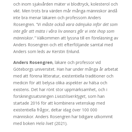
och inom sjukvården mäter vi blodtryck, kolesterol och
vikt. Men trots bra värden mår många människor ändå
inte bra menar läkaren och professorn Anders
Rosengren.
”Vi måste också vara ödmjuka inför det som
inte går att mäta i våra liv annars går vi inte ihop som
människor.”
Välkommen att lyssna till en föreläsning av
Anders Rosengren och ett efterföljande samtal med
Anders som leds av Kerstin Enlund.
Anders Rosengren
,
läkare och professor vid
Göteborgs universitet. Han har under många år arbetat
med att förena litteratur, existentiella traditioner och
medicin för att belysa olika aspekter av hälsa och
existens. Det har rönt stor uppmärksamhet, och i
forskningssatsningen
Livsstilsverktyget
, som han
startade 2016 för att kombinera vetenskap med
existentiella frågor, deltar idag över 100 000
människor. Anders Rosengren har tidigare utkommit
med boken
Hela livet
(2021).