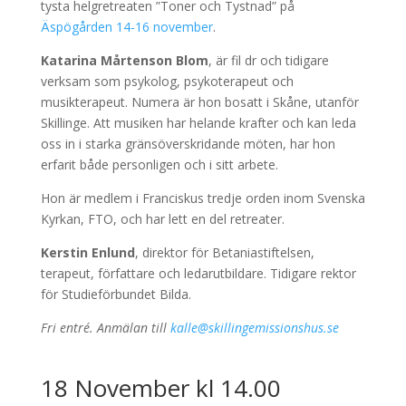
tysta helgretreaten ”Toner och Tystnad” på
Äspögården 14-16 november
.
Katarina Mårtenson Blom
, är fil dr och tidigare
verksam som psykolog, psykoterapeut och
musikterapeut. Numera är hon bosatt i Skåne, utanför
Skillinge. Att musiken har helande krafter och kan leda
oss in i starka gränsöverskridande möten, har hon
erfarit både personligen och i sitt arbete.
Hon är medlem i Franciskus tredje orden inom Svenska
Kyrkan, FTO, och har lett en del retreater.
Kerstin Enlund
, direktor för Betaniastiftelsen,
terapeut, författare och ledarutbildare. Tidigare rektor
för Studieförbundet Bilda.
Fri entré. Anmälan till
kalle@skillingemissionshus.se
18 November kl 14.00