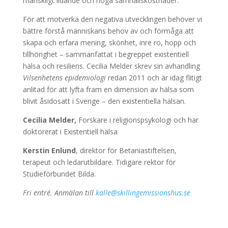
mänskligt lidande och höga samhällskostnader.
För att motverka den negativa utvecklingen behöver vi
bättre förstå människans behov av och förmåga att
skapa och erfara mening, skönhet, inre ro, hopp och
tillhörighet – sammanfattat i begreppet existentiell
hälsa och resiliens. Cecilia Melder skrev sin avhandling
Vilsenhetens epidemiologi
redan 2011 och är idag flitigt
anlitad för att lyfta fram en dimension av hälsa som
blivit åsidosatt i Sverige – den existentiella hälsan.
Cecilia Melder,
Forskare i religionspsykologi och har
doktorerat i Existentiell hälsa
Kerstin Enlund
, direktor för Betaniastiftelsen,
terapeut och ledarutbildare. Tidigare rektor för
Studieförbundet Bilda.
Fri entré. Anmälan till
kalle@skillingemissionshus.se